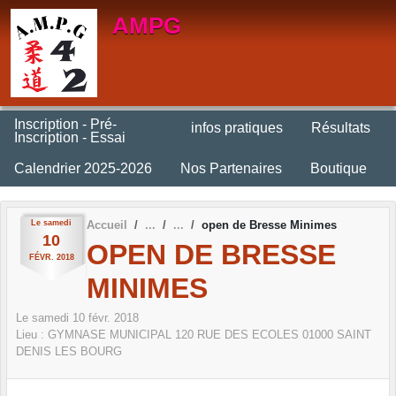
Panneau de gestion des cookies
AMPG
Inscription - Pré-
infos pratiques
Résultats
Inscription - Essai
Calendrier 2025-2026
Nos Partenaires
Boutique
Le
samedi
Accueil
open de Bresse Minimes
10
OPEN DE BRESSE
FÉVR.
2018
MINIMES
Le
samedi
10
févr.
2018
Lieu :
GYMNASE MUNICIPAL 120 RUE DES ECOLES
01000
SAINT
DENIS LES BOURG