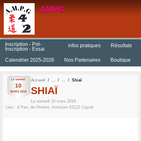
Panneau de gestion des cookies
AMPG
Inscription - Pré-
infos pratiques
Résultats
Inscription - Essai
Calendrier 2025-2026
Nos Partenaires
Boutique
Le
samedi
Accueil
Shiaï
10
SHIAÏ
MARS
2018
Le
samedi
10
mars
2018
Lieu :
4 Parc de l'Artiere, Artenium
63122
Ceyrat