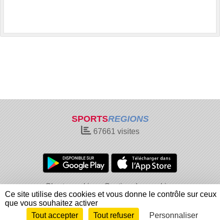
SPORTS
REGIONS
67661
visites
Charte cookies
Gestion des cookies
Ce site utilise des cookies et vous donne le contrôle sur ceux
Informations légales
Signaler un contenu inapproprié
que vous souhaitez activer
Tout accepter
Tout refuser
Personnaliser
Envie de participer ?
Connexion