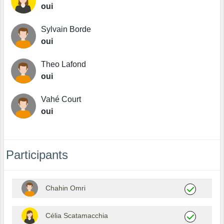
oui
Sylvain Borde
oui
Theo Lafond
oui
Vahé Court
oui
Participants
Chahin Omri
Célia Scatamacchia