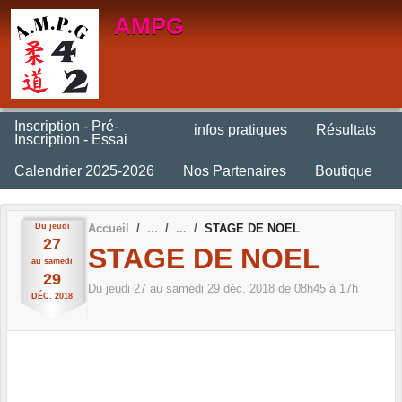
Panneau de gestion des cookies
AMPG
Inscription - Pré-
infos pratiques
Résultats
Inscription - Essai
Calendrier 2025-2026
Nos Partenaires
Boutique
Du
jeudi
Accueil
STAGE DE NOEL
27
STAGE DE NOEL
au
samedi
29
Du
jeudi
27
au
samedi
29
déc.
2018
de 08h45 à 17h
DÉC.
2018