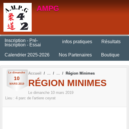
Panneau de gestion des cookies
AMPG
Inscription - Pré-
infos pratiques
Résultats
Inscription - Essai
Calendrier 2025-2026
Nos Partenaires
Boutique
Le
dimanche
Accueil
Région Minimes
10
RÉGION MINIMES
MARS
2019
Le
dimanche
10
mars
2019
Lieu :
4 parc de l'artiere
ceyrat