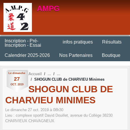
Panneau de gestion des cookies
AMPG
Inscription - Pré-
infos pratiques
Résultats
Inscription - Essai
Calendrier 2025-2026
Nos Partenaires
Boutique
Le
dimanche
Accueil
27
SHOGUN CLUB de CHARVIEU Minimes
OCT.
2019
SHOGUN CLUB DE
CHARVIEU MINIMES
Le
dimanche
27
oct.
2019
à 08h30
Lieu :
complexe sportif David Douillet, avenue du Collège
38230
CHARVIEUX CHAVAGNEUX