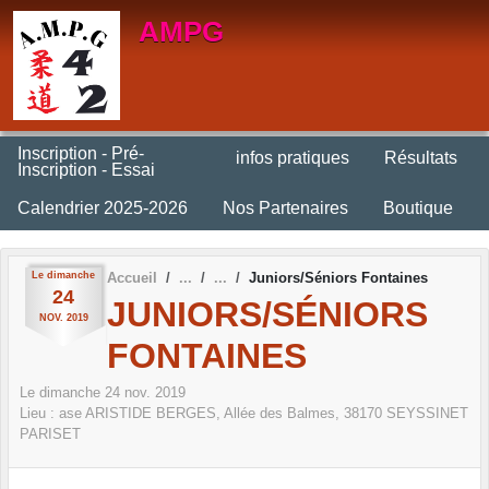
Panneau de gestion des cookies
AMPG
Inscription - Pré-
infos pratiques
Résultats
Inscription - Essai
Calendrier 2025-2026
Nos Partenaires
Boutique
Le
dimanche
Accueil
Juniors/Séniors Fontaines
24
JUNIORS/SÉNIORS
NOV.
2019
FONTAINES
Le
dimanche
24
nov.
2019
Lieu :
ase ARISTIDE BERGES, Allée des Balmes,
38170
SEYSSINET
PARISET