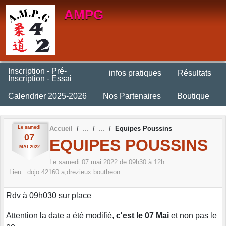
Panneau de gestion des cookies
AMPG
Inscription - Pré-
infos pratiques
Résultats
Inscription - Essai
Calendrier 2025-2026
Nos Partenaires
Boutique
Le
samedi
Accueil
Equipes Poussins
07
EQUIPES POUSSINS
MAI
2022
Le
samedi
07
mai
2022
de 09h30 à 12h
Lieu :
dojo
42160
a,drezieux boutheon
Rdv à 09h030 sur place
Attention la date a été modifié,
c'est le 07 Mai
et non pas le