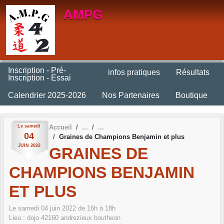
Panneau de gestion des cookies
AMPG
Inscription - Pré-
infos pratiques
Résultats
Inscription - Essai
Calendrier 2025-2026
Nos Partenaires
Boutique
Le
samedi
Accueil
04
Graines de Champions Benjamin et plus
JUIN
2022
GRAINES DE
CHAMPIONS BENJAMIN
ET PLUS
Le
samedi
04
juin
2022
de 16h à 18h
Lieu :
dojo
42160
andrezieux boutheon