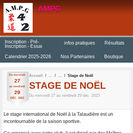
Panneau de gestion des cookies
AMPG
Inscription - Pré-
infos pratiques
Résultats
Inscription - Essai
Calendrier 2025-2026
Nos Partenaires
Boutique
Du
mercredi
Accueil
Stage de Noël
27
STAGE DE NOËL
au
vendredi
29
Du
mercredi
27
au
vendredi
29
déc.
2023
DÉC.
2023
Le stage international de Noël à la Talaudière est un
incontournable de la saison sportive.