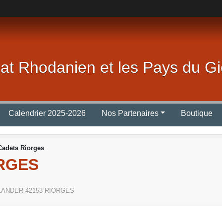
lat Rhodanien et les Pays du Gi
Calendrier 2025-2026
Nos Partenaires
Boutique
adets Riorges
RGES
FLANDER
42153
RIORGES