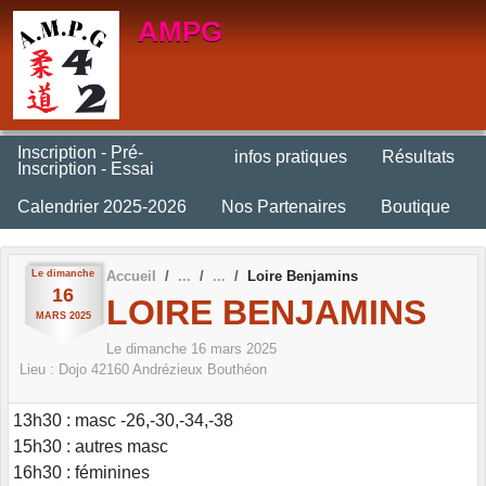
Panneau de gestion des cookies
AMPG
Inscription - Pré-
infos pratiques
Résultats
Inscription - Essai
Calendrier 2025-2026
Nos Partenaires
Boutique
Le
dimanche
Accueil
Loire Benjamins
16
LOIRE BENJAMINS
MARS
2025
Le
dimanche
16
mars
2025
Lieu :
Dojo
42160
Andrézieux Bouthéon
13h30 : masc -26,-30,-34,-38
15h30 : autres masc
16h30 : féminines