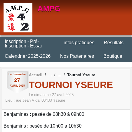
Panneau de gestion des cookies
AMPG
Inscription - Pré-
infos pratiques
Résultats
Inscription - Essai
Calendrier 2025-2026
Nos Partenaires
Boutique
Le
dimanche
Accueil
Tournoi Yseure
27
TOURNOI YSEURE
AVRIL
2025
Le
dimanche
27
avril
2025
Lieu :
rue Jean Vidal
03400
Yzeure
Benjamines : pesée de 08h30 à 09h00
Benjamins : pesée de 10h00 à 10h30