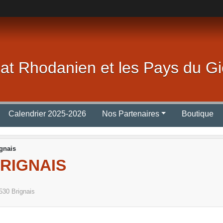
lat Rhodanien et les Pays du Gi
Calendrier 2025-2026
Nos Partenaires
Boutique
gnais
BRIGNAIS
530
Brignais